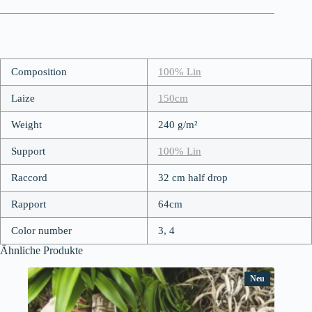
Composition
100% Lin
Laize
150cm
Weight
240 g/m²
Support
100% Lin
Raccord
32 cm half drop
Rapport
64cm
Color number
3, 4
Ähnliche Produkte
Neu