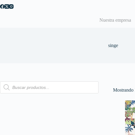
Saltar
al
contenido
Nuestra empresa
singe
Búsqueda
de
Mostrando l
productos