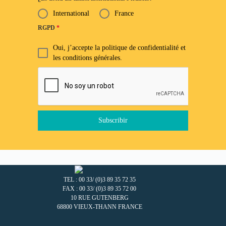
International
France
RGPD
*
Oui, j’accepte la politique de confidentialité et
les conditions générales.
Subscribir
TEL : 00 33/ (0)3 89 35 72 35
FAX : 00 33/ (0)3 89 35 72 00
10 RUE GUTENBERG
68800 VIEUX-THANN FRANCE