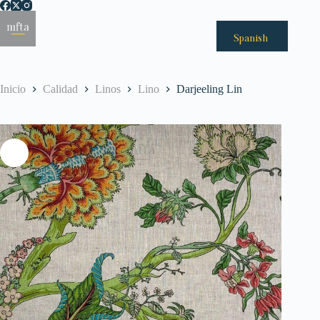
Saltar
al
Menú
contenido
Spanish
Inicio
Calidad
Linos
Lino
Darjeeling Lin