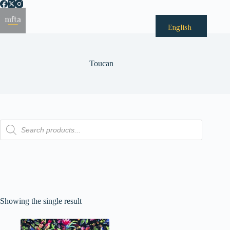
Passer
au
Menu
contenu
English
Toucan
Recherche
de
produits
Showing the single result