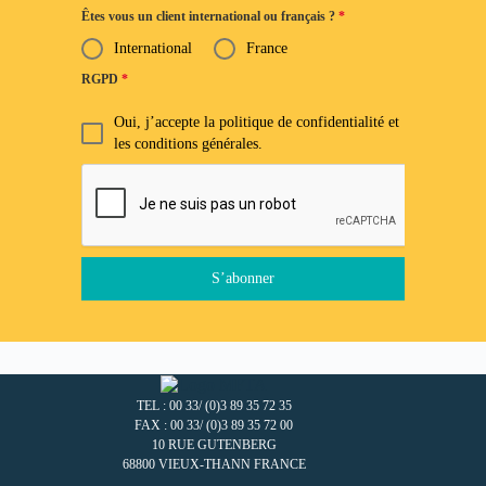
Êtes vous un client international ou français ?
*
International
France
RGPD
*
Oui, j’accepte la politique de confidentialité et
les conditions générales.
S’abonner
TEL : 00 33/ (0)3 89 35 72 35
FAX : 00 33/ (0)3 89 35 72 00
10 RUE GUTENBERG
68800 VIEUX-THANN FRANCE