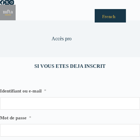
Passer
au
Menu
contenu
French
Accès pro
SI VOUS ETES DEJA INSCRIT
Identifiant ou e-mail
*
Mot de passe
*