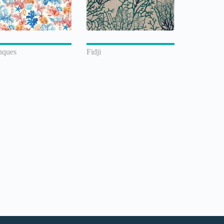
nques
Fidji