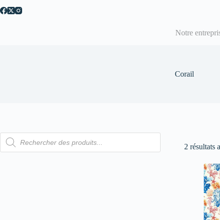
Passer
au
contenu
Notre entrepri
Corail
Recherche
de
2 résultats 
produits