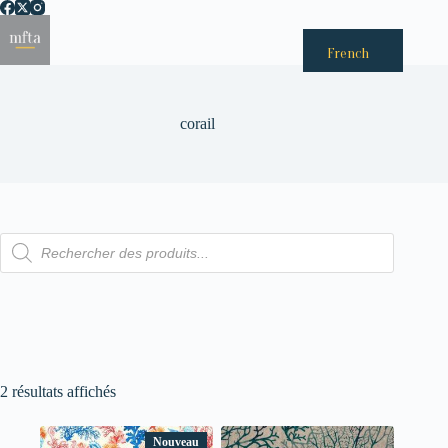
Passer
au
Menu
contenu
French
corail
Recherche
de
produits
2 résultats affichés
Nouveau