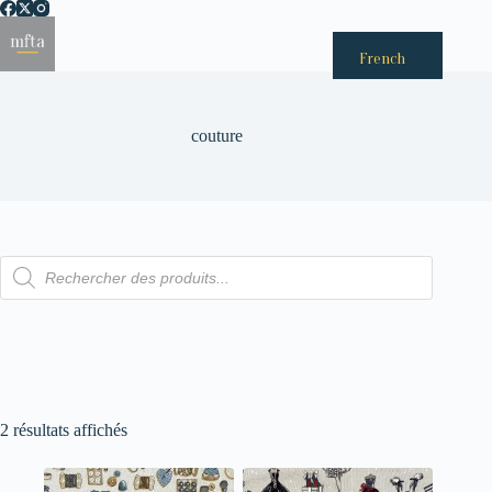
Passer
au
Menu
contenu
French
couture
Recherche
de
produits
2 résultats affichés