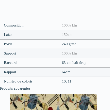
Composition
100% Lin
Laize
150cm
Poids
240 g/m²
Support
100% Lin
Raccord
63 cm half drop
Rapport
64cm
Numéro de coloris
10, 11
Produits apparentés