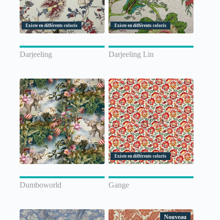
Existe en différents coloris
Existe en différents coloris
Darjeeling
Darjeeling Lin
Existe en différents coloris
Dumboworld
Gange
Nouveau