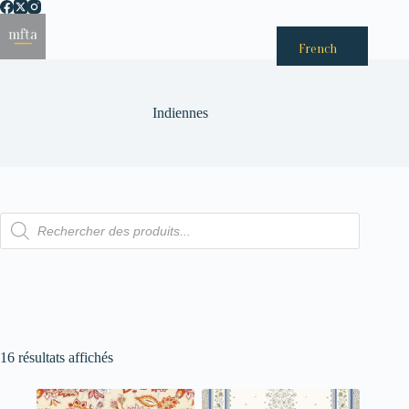
Passer
au
Menu
contenu
French
Indiennes
Recherche
de
produits
16 résultats affichés