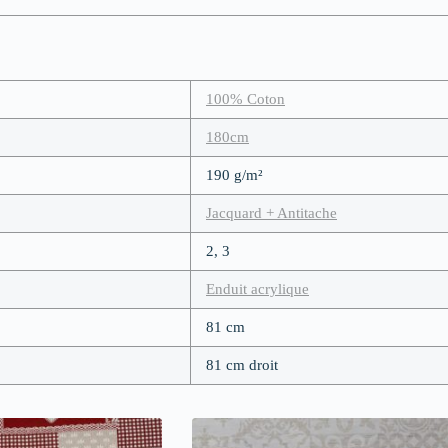
100% Coton
180cm
190 g/m²
Jacquard + Antitache
2, 3
Enduit acrylique
81 cm
81 cm droit