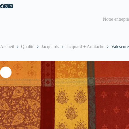
Passer
au
contenu
Notre entrepri
Accueil
Qualité
Jacquards
Jacquard + Antitache
Valescure