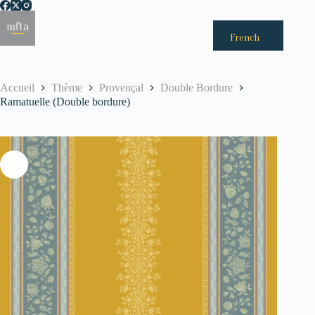
Passer
au
Menu
contenu
French
Accueil
Thème
Provençal
Double Bordure
Ramatuelle (Double bordure)