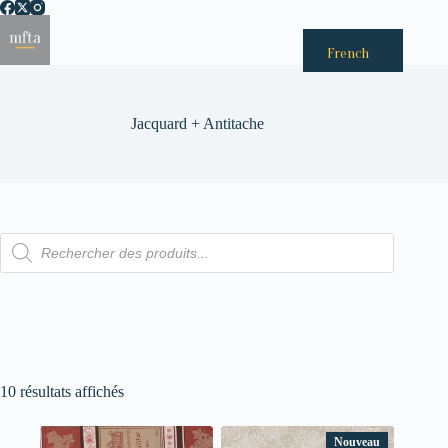
Passer
au
Menu
contenu
French
Jacquard + Antitache
Recherche
de
produits
10 résultats affichés
Nouveau