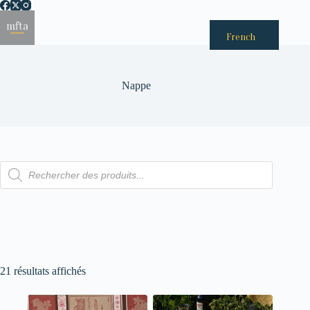
Passer
au
Menu
contenu
French
Nappe
Recherche
de
produits
21 résultats affichés