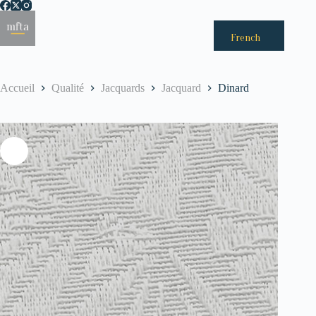
Passer
au
Menu
contenu
French
Accueil
Qualité
Jacquards
Jacquard
Dinard