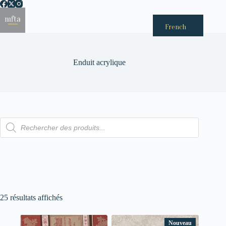
Passer
au
Menu
contenu
French
Enduit acrylique
Recherche
de
produits
25 résultats affichés
Nouveau