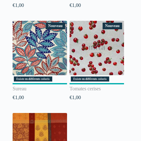
€
1,00
€
1,00
Nouveau
Nouveau
Existe en différents coloris
Existe en différents coloris
Sureau
Tomates cerises
€
1,00
€
1,00