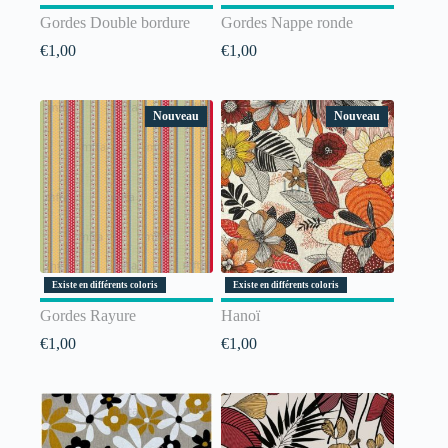
Gordes Double bordure
Gordes Nappe ronde
€
1,00
€
1,00
Nouveau
Nouveau
Existe en différents coloris
Existe en différents coloris
Gordes Rayure
Hanoï
€
1,00
€
1,00