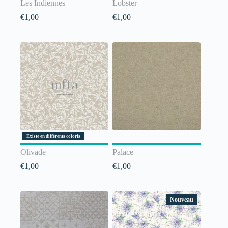
Les Indiennes
Lobster
€
1,00
€
1,00
Existe en différents coloris
Olivade
Palace
€
1,00
€
1,00
Nouveau